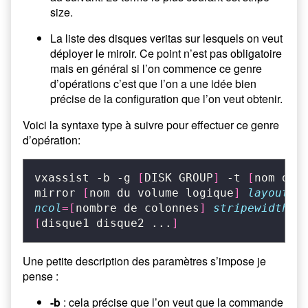
size.
La liste des disques veritas sur lesquels on veut
déployer le miroir. Ce point n’est pas obligatoire
mais en général si l’on commence ce genre
d’opérations c’est que l’on a une idée bien
précise de la configuration que l’on veut obtenir.
Voici la syntaxe type à suivre pour effectuer ce genre
d’opération:
vxassist -b -g 
[
DISK GROUP
]
 -t 
[
nom de 
mirror 
[
nom du volume logique
]
layout
=
s
ncol
=[
nombre de colonnes
]
stripewidth
=[
[
disque1 disque2 ...
]
Une petite description des paramètres s’impose je
pense :
-b
: cela précise que l’on veut que la commande