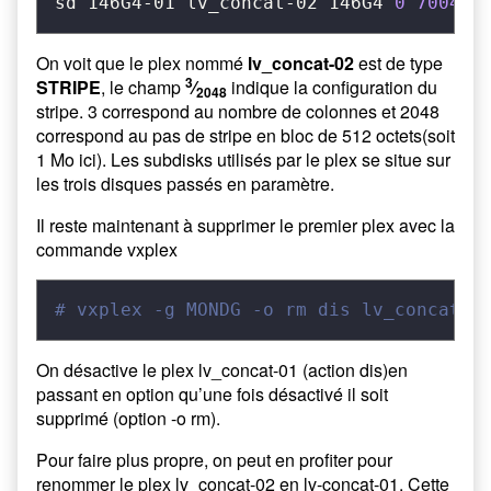
sd 146G4-01 lv_concat-02 146G4 
0
700416
On voit que le plex nommé
lv_concat-02
est de type
3
STRIPE
, le champ
⁄
indique la configuration du
2048
stripe. 3 correspond au nombre de colonnes et 2048
correspond au pas de stripe en bloc de 512 octets(soit
1 Mo ici). Les subdisks utilisés par le plex se situe sur
les trois disques passés en paramètre.
Il reste maintenant à supprimer le premier plex avec la
commande vxplex
# vxplex -g MONDG -o rm dis lv_concat-0
On désactive le plex lv_concat-01 (action dis)en
passant en option qu’une fois désactivé il soit
supprimé (option -o rm).
Pour faire plus propre, on peut en profiter pour
renommer le plex lv_concat-02 en lv-concat-01. Cette