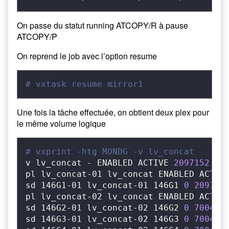
On passe du statut running ATCOPY/R à pause
ATCOPY/P
On reprend le job avec l’option resume
# vxtask resume mirror1
Une fois la tâche effectuée, on obtient deux plex pour
le même volume logique
# vxprint -htg MONDG -v lv_concat
v lv_concat - ENABLED ACTIVE 
2097152
 SE
pl lv_concat-01 lv_concat ENABLED ACTIV
sd 146G1-01 lv_concat-01 146G1 
0
209715
pl lv_concat-02 lv_concat ENABLED ACTIV
sd 146G2-01 lv_concat-02 146G2 
0
700416
sd 146G3-01 lv_concat-02 146G3 
0
700416