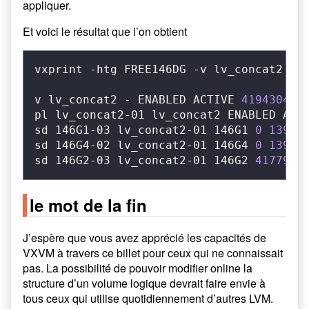
appliquer.
Et voici le résultat que l’on obtient
vxprint -htg FREE146DG -v lv_concat2

v lv_concat2 - ENABLED ACTIVE 
4194304
 S
pl lv_concat2-01 lv_concat2 ENABLED ACT
sd 146G1-03 lv_concat2-01 146G1 
0
13987
sd 146G4-02 lv_concat2-01 146G4 
0
13987
sd 146G2-03 lv_concat2-01 146G2 
417792
le mot de la fin
J’espère que vous avez apprécié les capacités de
VXVM à travers ce billet pour ceux qui ne connaissait
pas. La possibilité de pouvoir modifier online la
structure d’un volume logique devrait faire envie à
tous ceux qui utilise quotidiennement d’autres LVM.