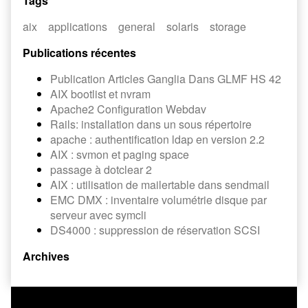
Tags
aix
applications
general
solaris
storage
Publications récentes
Publication Articles Ganglia Dans GLMF HS 42
AIX bootlist et nvram
Apache2 Configuration Webdav
Rails: installation dans un sous répertoire
apache : authentification ldap en version 2.2
AIX : svmon et paging space
passage à dotclear 2
AIX : utilisation de mailertable dans sendmail
EMC DMX : inventaire volumétrie disque par
serveur avec symcli
DS4000 : suppression de réservation SCSI
Archives