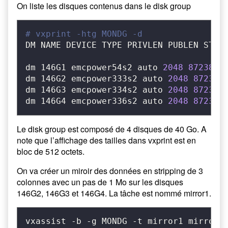
On liste les disques contenus dans le disk group
# vxprint -htg MONDG -d
DM NAME DEVICE TYPE PRIVLEN PUBLEN STATE
dm 146G1 emcpower54s2 auto 
2048
8723865
dm 146G2 emcpower333s2 auto 
2048
872386
dm 146G3 emcpower334s2 auto 
2048
872386
dm 146G4 emcpower336s2 auto 
2048
872386
Le disk group est composé de 4 disques de 40 Go. A
note que l’affichage des tailles dans vxprint est en
bloc de 512 octets.
On va créer un miroir des données en stripping de 3
colonnes avec un pas de 1 Mo sur les disques
146G2, 146G3 et 146G4. La tâche est nommé mirror1.
vxassist -b -g MONDG -t mirror1 mirror 