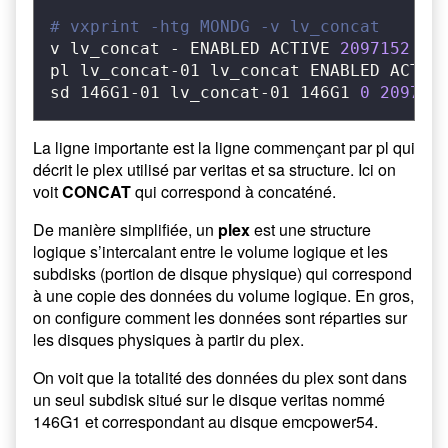
# vxprint -htg MONDG -v lv_concat
v lv_concat - ENABLED ACTIVE 
2097152
 SEL
pl lv_concat-01 lv_concat ENABLED ACTIV
sd 146G1-01 lv_concat-01 146G1 
0
209715
La ligne importante est la ligne commençant par pl qui
décrit le plex utilisé par veritas et sa structure. Ici on
voit
CONCAT
qui correspond à concaténé.
De manière simplifiée, un
plex
est une structure
logique s’intercalant entre le volume logique et les
subdisks (portion de disque physique) qui correspond
à une copie des données du volume logique. En gros,
on configure comment les données sont réparties sur
les disques physiques à partir du plex.
On voit que la totalité des données du plex sont dans
un seul subdisk situé sur le disque veritas nommé
146G1 et correspondant au disque emcpower54.