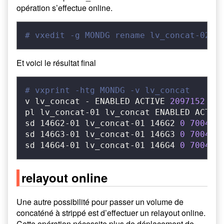
opération s’effectue online.
# vxedit -g MONDG rename lv_concat-02 e
Et voici le résultat final
# vxprint -htg MONDG -v lv_concat
v lv_concat - ENABLED ACTIVE 
2097152
 SE
pl lv_concat-01 lv_concat ENABLED ACTIV
sd 146G2-01 lv_concat-01 146G2 
0
700416
sd 146G3-01 lv_concat-01 146G3 
0
700416
sd 146G4-01 lv_concat-01 146G4 
0
700416
relayout online
Une autre possibilité pour passer un volume de
concaténé à strippé est d’effectuer un relayout online.
Cette opération nécessite plus de déplacement de