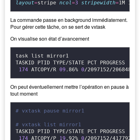
layout
=
stripe 
ncol
=
3
stripewidth
=
1M 146
La commande passe en background immédiatement.
Pour gérer cette tâche, on se sert de vxtask
On visualise son état d’avancement
task list mirror1

TASKID PTID TYPE/STATE PCT PROGRESS

174
 ATCOPY/R 
09
.86% 
0
/2097152/206848 P
On peut éventuellement mettre l’opération en pause à
tout moment
# vxtask pause mirror1
# vxtask list mirror1
TASKID PTID TYPE/STATE PCT PROGRESS

174
 ATCOPY/P 
19
.92% 
0
/2097152/417792 P